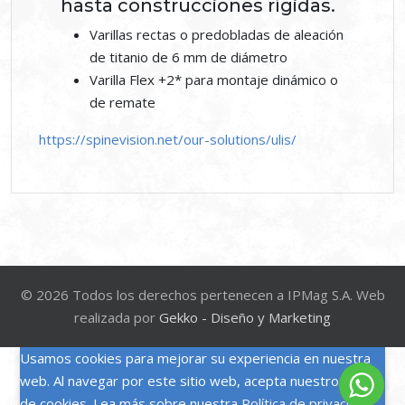
hasta construcciones rígidas.
Varillas rectas o predobladas de aleación
de titanio de 6 mm de diámetro
Varilla Flex +2* para montaje dinámico o
de remate
https://spinevision.net/our-solutions/ulis/
© 2026 Todos los derechos pertenecen a IPMag S.A. Web
realizada por
Gekko - Diseño y Marketing
Usamos cookies para mejorar su experiencia en nuestra
web. Al navegar por este sitio web, acepta nuestro uso
de cookies. Lea más sobre nuestra
Política de privacidad
.